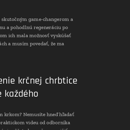
i skutočným game-changerom a
nu a pohodlnú regeneráciu po
som ich mala možnosť vyskúšať
ách a musím povedať, že ma
nie krčnej chrbtice
e každého
tým krkom? Nemusíte hneď hľadať
 praktickom videu od odborníka