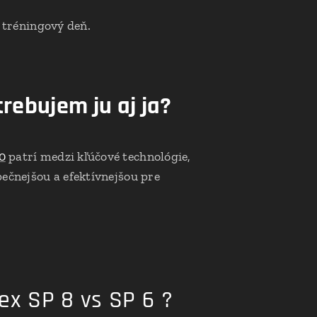
š tréningový deň.
rebujem ju aj ja?
0
patrí medzi kľúčové technológie,
ečnejšou a efektívnejšou pre
ex SP 8 vs SP 6 ?