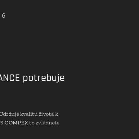
 6
ANCE potrebuje
 Udržuje kvalitu života k
 S
COMPEX
to zvládnete