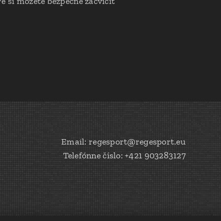
ré si môžete bezpečne zacvičiť
Email: regesport@regesport.eu
Telefónne číslo: +421 903283127