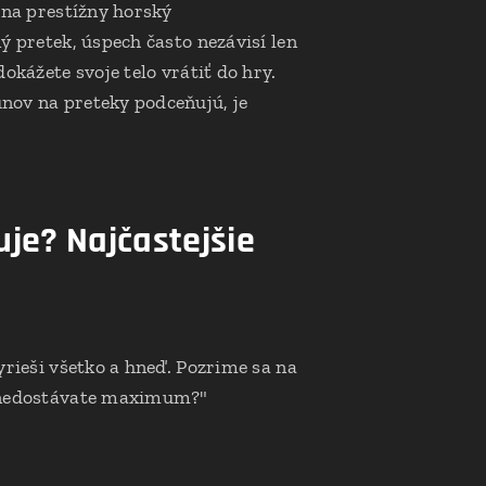
 na prestížny horský
ý pretek, úspech často nezávisí len
okážete svoje telo vrátiť do hry.
nov na preteky podceňujú, je
je? Najčastejšie
yrieši všetko a hneď. Pozrime sa na
o nedostávate maximum?"