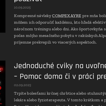
10.09.2025
Kompresné návleky
COMPEX AYRE
pre mňa bol
môžem ich odporučiť každému, kto hľadá efektív
náročnom tréningu alebo dni. Ako športovkyňa 
počas môjho mesačného pobytu v rakúskych Alp
príjemne prekvapili vo viacerých aspektoch.
Jednoduché cviky na uvoľne
– Pomoc doma či v práci pr
02.09.2025
Trpíte bolesťami krčnej chrbtice alebo stuhnu
lekára alebo fyzioterapeuta. V tomto krátkom a