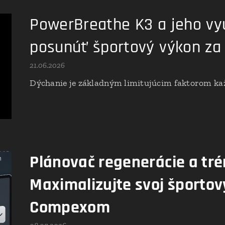
PowerBreathe K3 a jeho využ
posunúť športový výkon za
21.06.2026
Dýchanie je základným limitujúcim faktorom ka
Plánovač regenerácie a tré
Maximalizujte svoj športov
Compexom