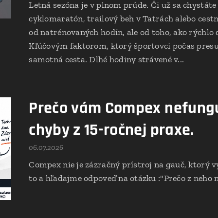
Letná sezóna je v plnom prúde. Či už sa chystáte
cyklomaratón, trailový beh v Tatrách alebo cestn
od natrénovaných hodín, ale od toho, ako rýchlo d
Kľúčovým faktorom, ktorý športovci počas presu
samotná cesta. Dlhé hodiny strávené v...
Prečo vám Compex nefungu
chyby z 15-ročnej praxe.
06.07.2026
Compex nie je zázračný prístroj na gauč, ktorý v
to a hľadajme odpoveď na otázku :"Prečo z neh