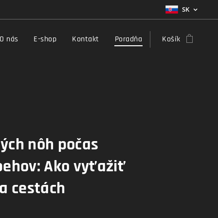
SK
O nás
E-shop
Kontakt
Poradňa
Košík
ných nôh počas
behov: Ako vyťažiť
a cestách