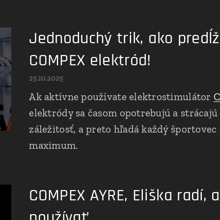
Jednoduchý trik, ako predĺž
COMPEX elektród!
25.10.2025
Ak aktívne používate elektrostimulátor
elektródy sa časom opotrebujú a strácajú 
záležitosť, a preto hľadá každý športovec
maximum.
COMPEX AYRE, Eliška radí, 
používať