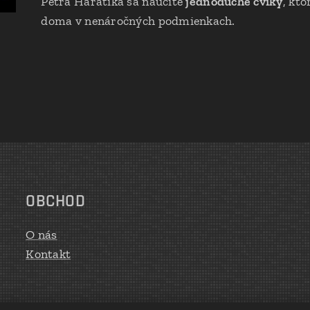
Petra Haratika sa naučíte
jednoduché cviky
, kto
doma v nenáročných podmienkach.
OBCHOD
O nás
Kontakt