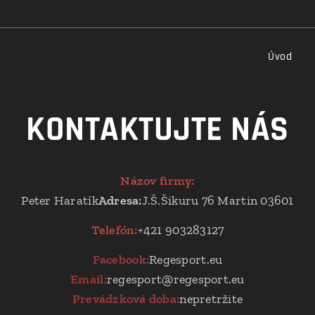
Úvod
KONTAKTUJTE NÁS
Názov firmy
:
Peter Haratík
Adresa:
J.Š.Šikuru 76 Martin 03601
Telefón:
+421 903283127
Facebook:
Regesport.eu
Email:
regesport@regesport.eu
Prevádzková doba:
nepretržite