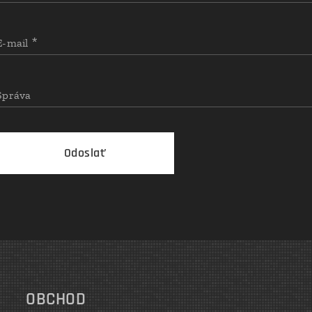
E-mail
Správa
Odoslať
OBCHOD