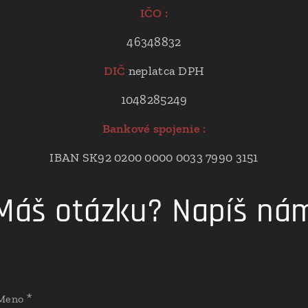
IČO :
46348832
DIČ
neplatca DPH
1048285249
Bankové spojenie :
IBAN SK92 0200 0000 0033 7990 3151
Máš otázku? Napíš ná
Meno