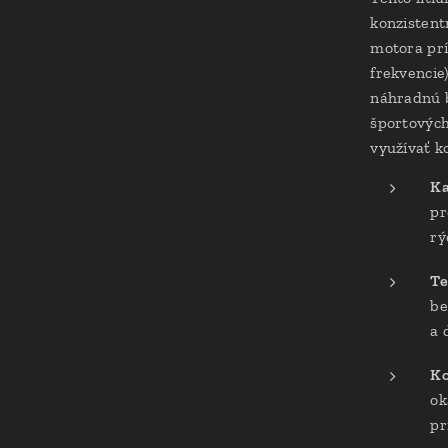
konzistent
motora prí
frekvencie)
náhradnú b
športových
využívať k
Ka
pr
rý
Te
be
a 
Ko
ok
pr