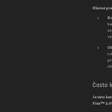
Hlavné pre
Ko
ba
sa
vy
Ob
ro
pr
ob
Často k
Je táto b
Fixx™ 2.0