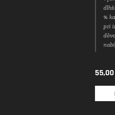
dlhš
% ka
pri 
dôvo
nabí
55,00