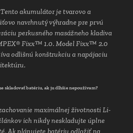
 Tento akumulátor je tvarovo a
ťovo navrhnutý výhradne pre prvú
ráciu perkusného masážneho kladiva
PEX® Fixx™ 1.0. Model Fixx™ 2.0
íva odlišnú konštrukciu a napájaciu
itektúru.
e skladovať batériu, ak ju dlhšie nepoužívam?
zachovanie maximálnej životnosti Li-
článkov ich nikdy neskladujte úplne
té. Ak plánujete batériu odložiť na