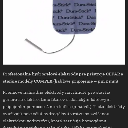
Profesionálne hydrogélové elektródy pre prístroje CEFAR a
staršie modely COMPEX (káblové pripojenie – pin 2 mm)
Prémiové náhradné elektródy navrhnuté pre staršie
generácie elektrostimulátorov s klasickým káblovým
pripojením pomocou 2 mm kolíka (pin/drôt). Tieto elektródy
využívajú pokročilú hydrogélovú vrstvu so zvýšenou
elektrickou vodivosťou, ktorá zaručuje homogénnu
distribúciu prúdu po celej ploche. Vďaka optimalizácii