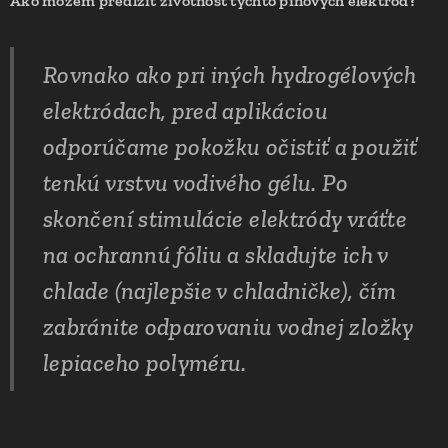
Ako môžem predĺžiť životnosť týchto pinových elektród?
Rovnako ako pri iných hydrogélových
elektródach, pred aplikáciou
odporúčame pokožku očistiť a použiť
tenkú vrstvu vodivého gélu. Po
skončení stimulácie elektródy vráťte
na ochrannú fóliu a skladujte ich v
chlade (najlepšie v chladničke), čím
zabránite odparovaniu vodnej zložky
lepiaceho polyméru.