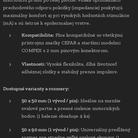
prechodového odporu pokožky (impedancie) poskytujú
maximálny komfort aj pri vysokých hodnotách stimulácie
(mA) a sú šetrné k epidermalnej vrstve.
Kompatibilita:
Plne kompatibilné so všetkými
prístrojmi značky CEFAR a staršími modelmi
COMPEX s 2 mm pinovým konektorom.
Vlastnosti:
Vysoká flexibilita, dlhá životnosť
adhéznej zložky a stabilný prenos impulzov.
Dostupné varianty a rozmery:
50 x 50 mm (1 vývod / pin):
Ideálne na menšie
svalové partie a presné cielenie motorických
bodov. (1 balenie obsahuje 4 ks)
50 x 90 mm (1 vývod / pin):
Univerzálny predĺžený
rozmer pre stredne veľké svalové skupiny. (1