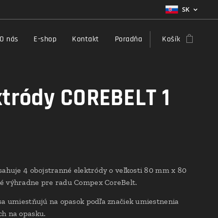
SK
O nás
E-shop
Kontakt
Poradňa
Košík
ktródy COREBELT 1
sahuje 4 obojstranné elektródy o veľkosti 80 mm x 80
é výhradne pre radu Compex CoreBelt.
sa umiestňujú na opasok podľa značiek umiestnenia
ch na opasku.