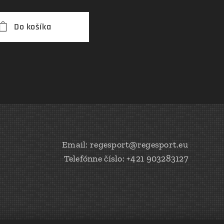
Do košíka
Email: regesport@regesport.eu
Telefónne číslo: +421 903283127