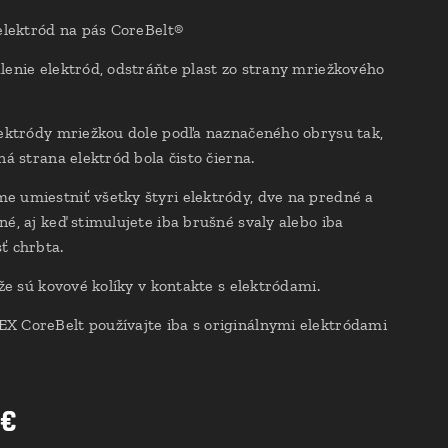
 elektród na pás CoreBelt®
lenie elektród, odstráňte plast zo strany mriežkového
lektródy mriežkou dole podľa naznačeného obrysu tak,
ná strana elektród bola čisto čierna.
 umiestniť všetky štyri elektródy, dve na predné a
né, aj keď stimulujete iba brušné svaly alebo iba
ť chrbta.
 že sú kovové kolíky v kontakte s elektródami.
 CoreBelt používajte iba s originálnymi elektródami
€