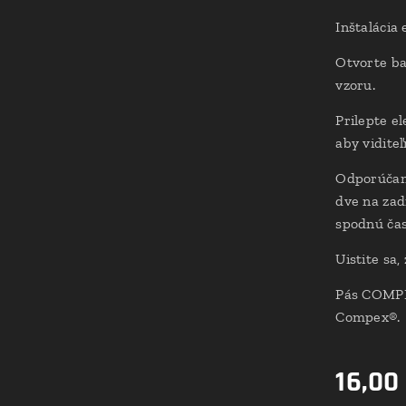
Inštalácia
Otvorte ba
vzoru.
Prilepte e
aby viditeľ
Odporúčame
dve na zad
spodnú čas
Uistite sa,
Pás COMPEX
Compex®.
16,00