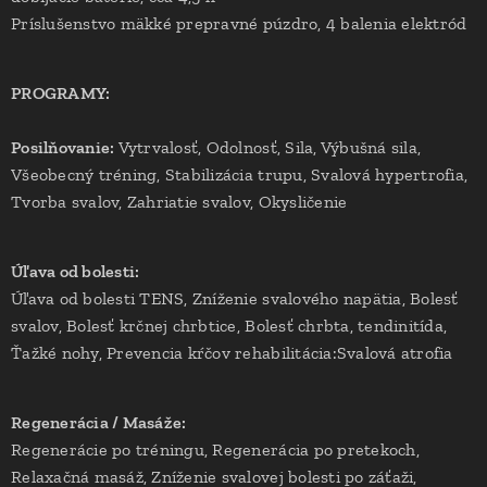
Príslušenstvo mäkké prepravné púzdro, 4 balenia elektród
PROGRAMY:
Posilňovanie:
Vytrvalosť, Odolnosť, Sila, Výbušná sila,
Všeobecný tréning, Stabilizácia trupu, Svalová hypertrofia,
Tvorba svalov, Zahriatie svalov, Okysličenie
Úľava od bolesti:
Úľava od bolesti TENS, Zníženie svalového napätia, Bolesť
svalov, Bolesť krčnej chrbtice, Bolesť chrbta, tendinitída,
Ťažké nohy, Prevencia kŕčov rehabilitácia:Svalová atrofia
Regenerácia / Masáže:
Regenerácie po tréningu, Regenerácia po pretekoch,
Relaxačná masáž, Zníženie svalovej bolesti po záťaži,