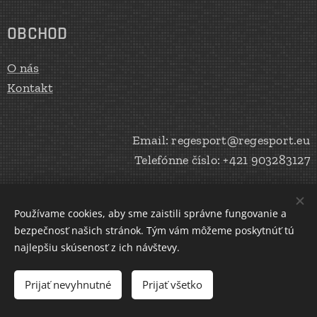
OBCHOD
O nás
Kontakt
Email: regesport@regesport.eu
Telefónne číslo: +421 903283127
Používame cookies, aby sme zaistili správne fungovanie a
Vytvoril Peter Haratík 2020
Cookies
bezpečnosť našich stránok. Tým vám môžeme poskytnúť tú
najlepšiu skúsenosť z ich návštevy.
Jazyky
Slovenčina
English
Prijať nevyhnutné
Prijať všetko