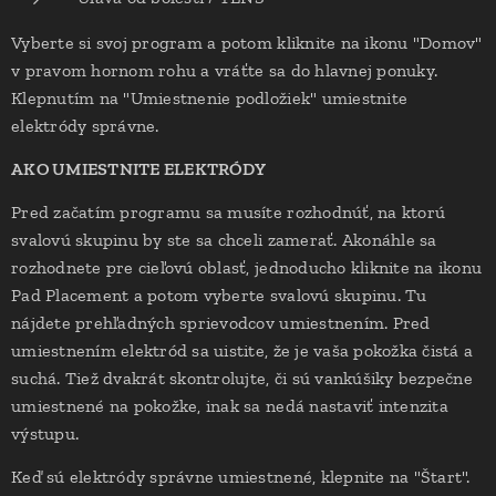
Vyberte si svoj program a potom kliknite na ikonu "Domov"
v pravom hornom rohu a vráťte sa do hlavnej ponuky.
Klepnutím na "Umiestnenie podložiek" umiestnite
elektródy správne.
AKO UMIESTNITE ELEKTRÓDY
Pred začatím programu sa musíte rozhodnúť, na ktorú
svalovú skupinu by ste sa chceli zamerať. Akonáhle sa
rozhodnete pre cieľovú oblasť, jednoducho kliknite na ikonu
Pad Placement a potom vyberte svalovú skupinu. Tu
nájdete prehľadných sprievodcov umiestnením. Pred
umiestnením elektród sa uistite, že je vaša pokožka čistá a
suchá. Tiež dvakrát skontrolujte, či sú vankúšiky bezpečne
umiestnené na pokožke, inak sa nedá nastaviť intenzita
výstupu.
Keď sú elektródy správne umiestnené, klepnite na "Štart".