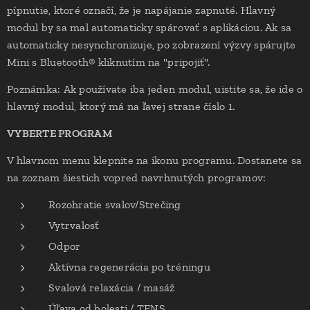
pípnutie, ktoré označí, že je napájanie zapnuté. Hlavný
modul by sa mal automaticky spárovať s aplikáciou. Ak sa
automaticky nesynchronizuje, po zobrazení výzvy spárujte
Mini s Bluetooth® kliknutím na "pripojiť".
Poznámka: Ak používate iba jeden modul, uistite sa, že ide o
hlavný modul, ktorý má na ľavej strane číslo 1.
VYBERTE PROGRAM
V hlavnom menu klepnite na ikonu programu. Dostanete sa
na zoznam šiestich vopred navrhnutých programov:
Rozohratie svalov/Strečing
Vytrvalosť
Odpor
Aktívna regenerácia po tréningu
Svalová relaxácia / masáž
Úľava od bolesti / TENS