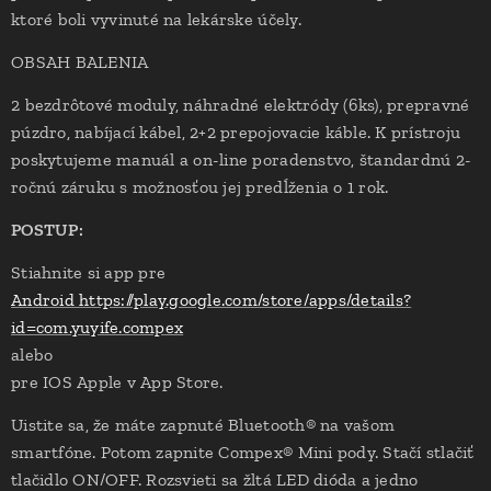
ktoré boli vyvinuté na lekárske účely.
OBSAH BALENIA
2 bezdrôtové moduly, náhradné elektródy (6ks), prepravné
púzdro, nabíjací kábel, 2+2 prepojovacie káble. K prístroju
poskytujeme manuál a on-line poradenstvo, štandardnú 2-
ročnú záruku s možnosťou jej predĺženia o 1 rok.
POSTUP:
Stiahnite si app pre
Android
https://play.google.com/store/apps/details?
id=com.yuyife.compex
alebo
pre IOS Apple v App Store.
Uistite sa, že máte zapnuté Bluetooth® na vašom
smartfóne. Potom zapnite Compex® Mini pody. Stačí stlačiť
tlačidlo ON/OFF. Rozsvieti sa žltá LED dióda a jedno