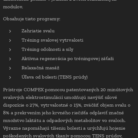
modulov.
Obsahuje tieto programy:
Zahriatie svalu
Tréning svalovej vytrvalosti
Tréning odolnosti a sily
Aktívna regenerácia po tréningovej záťaži
Relaxačná masáž
Úľava od bolesti (TENS prúdy)
Prístroje COMPEX pomocou patentovaných 20 minútových
svalových elektrostimulácií umožňujú navýšiť silové
dispozície o 27%, vytrvalostné o 15%, zväčšiť objem svalu o
8% a prekrvením jeho krvného riečišťa odplaviť značné
množstvo laktátu a odpadových metabolitov vo svaloch.
Výrazne napomáhajú tíšeniu bolesti a urýchľujú hojenie
poškodených svalových tkanív pomocou TENS prúdov,