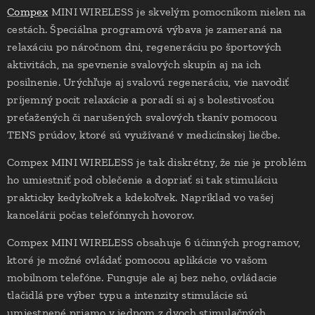
Compex
MINI WIRELESS je skvelým pomocníkom nielen na
cestách. Špeciálna programová výbava je zameraná na
relaxáciu po náročnom dni, regeneráciu po športových
aktivitách, na spevnenie svalových skupín aj na ich
posilnenie. Urýchľuje aj svalovú regeneráciu, vie navodiť
príjemný pocit relaxácie a poradí si aj s bolestivosťou
preťažených či narušených svalových tkanív pomocou
TENS prúdov, ktoré sú využívané v medicínskej liečbe.
Compex MINI WIRELESS je tak diskrétny, že nie je problém
ho umiestniť pod oblečenie a dopriať si tak stimuláciu
prakticky kedykoľvek a kdekoľvek. Napríklad vo vašej
kancelárii počas telefónnych hovorov.
Compex MINI WIRELESS obsahuje 6 účinných programov,
ktoré je možné ovládať pomocou aplikácie vo vašom
mobilnom telefóne. Funguje ale aj bez neho, ovládacie
tlačidlá pre výber typu a intenzity stimulácie sú
umiestnené priamo v jednom z dvoch stimulačných