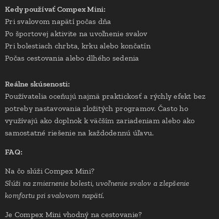
Kedy používať Compex Mini:
Pri svalovom napätí počas dňa
Po športovej aktivite na uvoľnenie svalov
Pri bolestiach chrbta, krku alebo končatín
Počas cestovania alebo dlhého sedenia
Reálne skúsenosti:
Používatelia oceňujú najmä praktickosť a rýchly efekt bez
potreby nastavovania zložitých programov. Často ho
využívajú ako doplnok k väčším zariadeniam alebo ako
samostatné riešenie na každodennú úľavu.
FAQ:
Na čo slúži Compex Mini?
Slúži na zmiernenie bolesti, uvoľnenie svalov a zlepšenie
komfortu pri svalovom napätí.
Je Compex Mini vhodný na cestovanie?